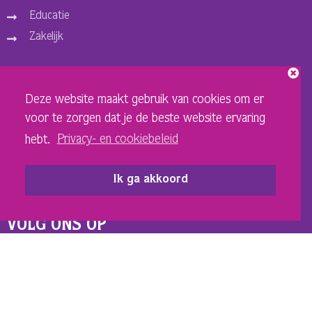
Educatie
Zakelijk
ORGANISATIE
Deze website maakt gebruik van cookies om er
Over ons
voor te zorgen dat je de beste website ervaring
Vacatures
hebt.
Privacy- en cookiebeleid
Privacy- en cookiebeleid
Sponsoren en adverteerders
Ik ga akkoord
Techniek Theater
VOLG ONS OP
INSTAGRAM SCHOUWBURG
FACEBOOK SCHOUWBURG
INSTAGRAM DE LANDING