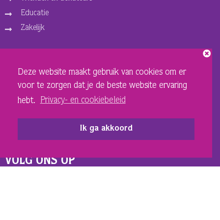
Educatie
Zakelijk
ORGANISATIE
Deze website maakt gebruik van cookies om er
Over ons
voor te zorgen dat je de beste website ervaring
Vacatures
hebt.
Privacy- en cookiebeleid
Privacy- en cookiebeleid
Sponsoren en adverteerders
Ik ga akkoord
Techniek Theater
VOLG ONS OP
INSTAGRAM SCHOUWBURG
FACEBOOK SCHOUWBURG