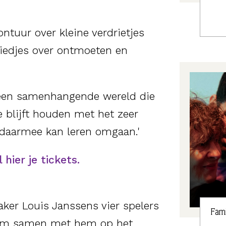
tuur over kleine verdrietjes
 liedjes over ontmoeten en
een samenhangende wereld die
e blijft houden met het zeer
e daarmee kan leren omgaan.'
 hier je tickets.
ker Louis Janssens vier spelers
Fami
d om samen met hem op het