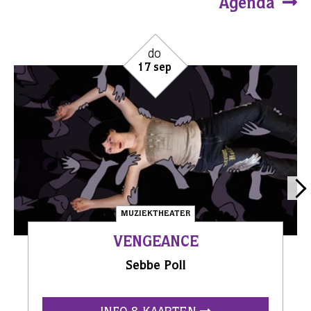
Agenda
do
17 sep
MUZIEKTHEATER
VENGEANCE
Sebbe Poll