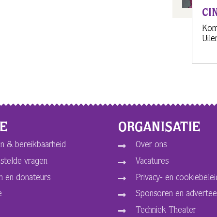
CI
Kom 
Uile
CE
ORGANISATIE
n & bereikbaarheid
Over ons
stelde vragen
Vacatures
n en donateurs
Privacy- en cookiebelei
e
Sponsoren en advertee
Techniek Theater