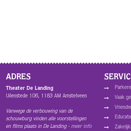
ADRES
SERVI
Parkere
Theater De Landing
Uilenstede 106, 1183 AM Amstelveen
Vaak ge
Vriende
Vanwege de verbouwing van de
Educati
schouwburg vinden alle voorstellingen
en films plaats in De Landing -
meer info
Zakelijk