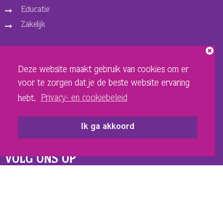
Educatie
Zakelijk
ORGANISATIE
Deze website maakt gebruik van cookies om er
Over ons
voor te zorgen dat je de beste website ervaring
Vacatures
hebt.
Privacy- en cookiebeleid
Privacy- en cookiebeleid
Sponsoren en adverteerders
Ik ga akkoord
Techniek Theater
VOLG ONS OP
INSTAGRAM SCHOUWBURG
FACEBOOK SCHOUWBURG
INSTAGRAM DE LANDING