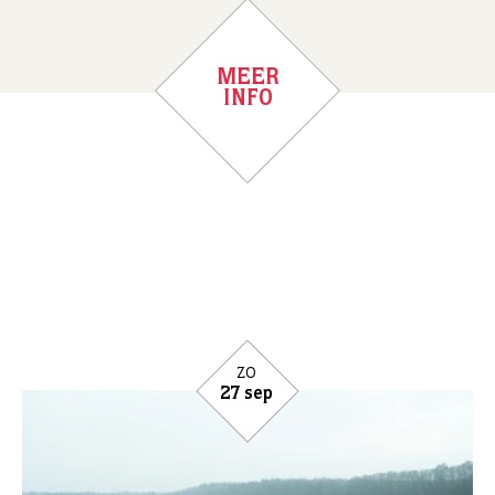
MEER
INFO
zo
27 sep