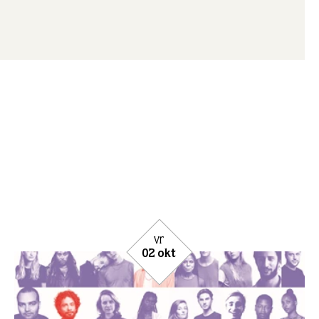
vr
02 okt