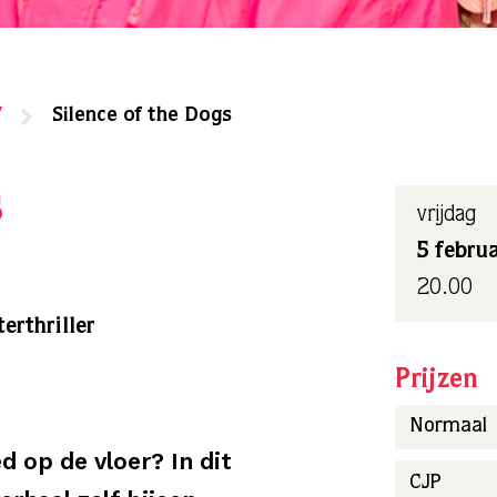
7
Silence of the Dogs
s
vrijdag
5 februa
20.00
erthriller
Prijzen
Normaal
d op de vloer? In dit
CJP