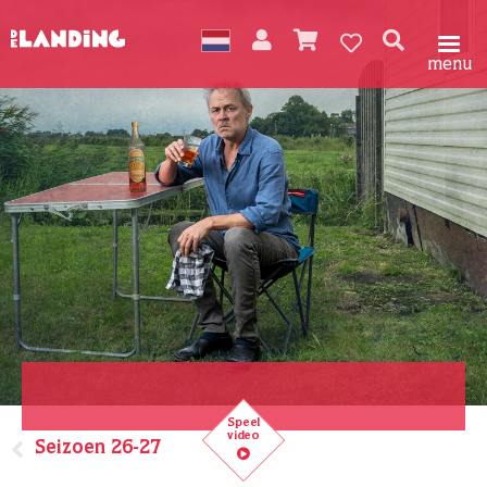
menu
Speel
video
Seizoen 26-27