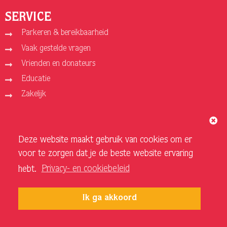
SERVICE
Parkeren & bereikbaarheid
Vaak gestelde vragen
Vrienden en donateurs
Educatie
Zakelijk
ORGANISATIE
Deze website maakt gebruik van cookies om er
Over ons
voor te zorgen dat je de beste website ervaring
Vacatures
hebt.
Privacy- en cookiebeleid
Privacy- en cookiebeleid
Sponsoren en adverteerders
Ik ga akkoord
Techniek Theater