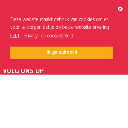
ORGANISATIE
Deze website maakt gebruik van cookies om er
Over ons
voor te zorgen dat je de beste website ervaring
Vacatures
hebt.
Privacy- en cookiebeleid
Privacy- en cookiebeleid
Sponsoren en adverteerders
Ik ga akkoord
Techniek Theater
VOLG ONS OP
INSTAGRAM SCHOUWBURG
FACEBOOK SCHOUWBURG
INSTAGRAM DE LANDING