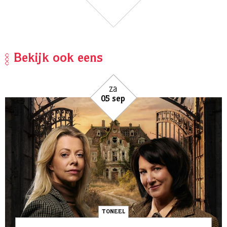
Bekijk ook eens
za
05 sep
TONEEL