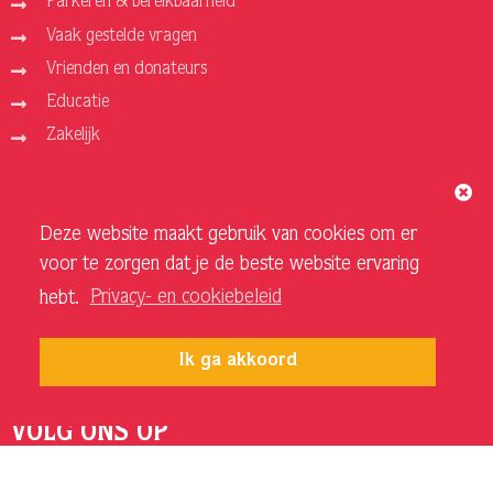
Parkeren & bereikbaarheid
Vaak gestelde vragen
Vrienden en donateurs
Educatie
Zakelijk
ORGANISATIE
Deze website maakt gebruik van cookies om er
Over ons
voor te zorgen dat je de beste website ervaring
Vacatures
hebt.
Privacy- en cookiebeleid
Privacy- en cookiebeleid
Sponsoren en adverteerders
Ik ga akkoord
Techniek Theater
VOLG ONS OP
INSTAGRAM SCHOUWBURG