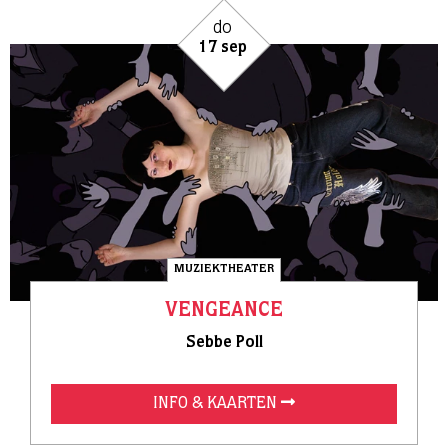
do
17 sep
MUZIEKTHEATER
VENGEANCE
Sebbe Poll
INFO & KAARTEN