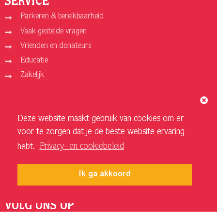
SERVICE
Parkeren & bereikbaarheid
Vaak gestelde vragen
Vrienden en donateurs
Educatie
Zakelijk
ORGANISATIE
Deze website maakt gebruik van cookies om er
Over ons
voor te zorgen dat je de beste website ervaring
Vacatures
hebt.
Privacy- en cookiebeleid
Privacy- en cookiebeleid
Sponsoren en adverteerders
Ik ga akkoord
Techniek Theater
VOLG ONS OP