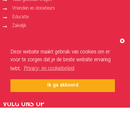
Vrienden en donateurs
Educatie
Zakelijk
ORGANISATIE
Deze website maakt gebruik van cookies om er
Over ons
voor te zorgen dat je de beste website ervaring
Vacatures
hebt.
Privacy- en cookiebeleid
Privacy- en cookiebeleid
Sponsoren en adverteerders
Ik ga akkoord
Techniek Theater
VOLG ONS OP
INSTAGRAM SCHOUWBURG
FACEBOOK SCHOUWBURG