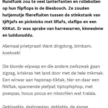
Rundfunk zou te veel lanterfanten en rollebollen
op hun flipflops in de Biesbosch. Ze zouden
hutjemutje flierefluiten tussen de stinkstank van
tjiftjafs en picknicks met liflafs, vlaflips en een
KitKat. Er was sprake van harrewarren, kinnesinne
en ludduvuddu.
Allemaal prietpraat! Want dingdong, bimbam,
koekoek!
Die blonde wipwap en die andere zwikzwak gaan
zigzag, kriskras het land door met de hele mikmak.
Een wirwar aan hapsnap-tiktak, hier en daar een
flikflak, spannende piefpaf, tiptophiphop, met
poespas, hocus pocus en misschien wat tralala.
Gekissebis, geginnegap, geblabla, de ganse