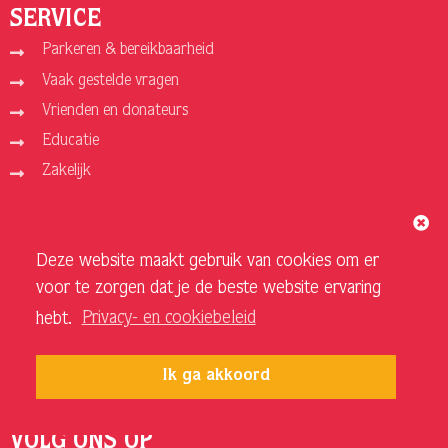
SERVICE
Parkeren & bereikbaarheid
Vaak gestelde vragen
Vrienden en donateurs
Educatie
Zakelijk
ORGANISATIE
Deze website maakt gebruik van cookies om er
Over ons
voor te zorgen dat je de beste website ervaring
Vacatures
hebt.
Privacy- en cookiebeleid
Privacy- en cookiebeleid
Sponsoren en adverteerders
Ik ga akkoord
Techniek Theater
VOLG ONS OP