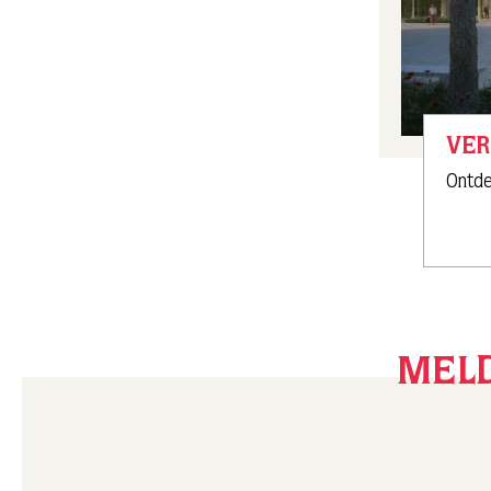
VE
Ontde
MELD