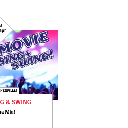
a
apr
NENFILMS
G & SWING
 Mia!