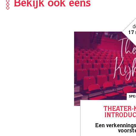
Bekijk ook eens
d
17 
SPE
THEATER-K
INTRODUC
Een verkennings
voorste