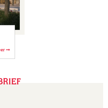
eer
BRIEF