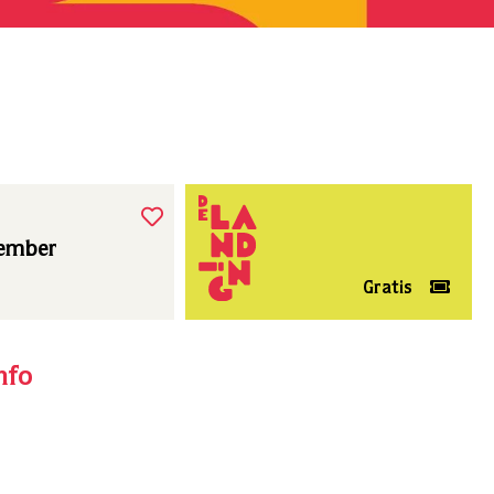
tember
Gratis
nfo