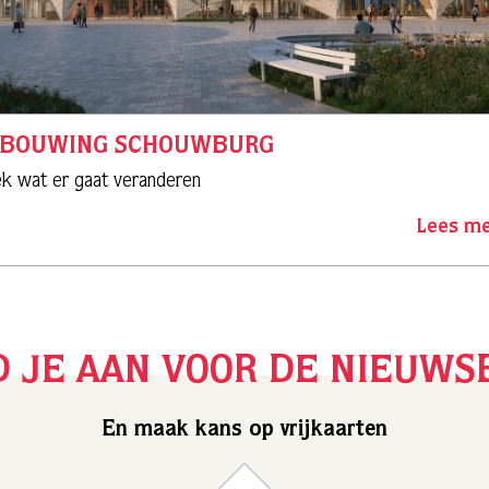
RBOUWING SCHOUWBURG
k wat er gaat veranderen
Lees m
 JE AAN VOOR DE NIEUWS
En maak kans op vrijkaarten