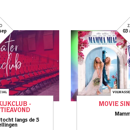
o
z
sep
03 
CIAL
VOLWASSE
IJKCLUB -
MOVIE SIN
TIEAVOND
Mamma
tocht langs de 5
llingen