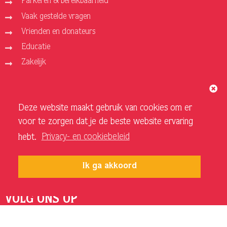
Parkeren & bereikbaarheid
Vaak gestelde vragen
Vrienden en donateurs
Educatie
Zakelijk
ORGANISATIE
Deze website maakt gebruik van cookies om er
Over ons
voor te zorgen dat je de beste website ervaring
Vacatures
hebt.
Privacy- en cookiebeleid
Privacy- en cookiebeleid
Sponsoren en adverteerders
Ik ga akkoord
Techniek Theater
VOLG ONS OP
INSTAGRAM SCHOUWBURG