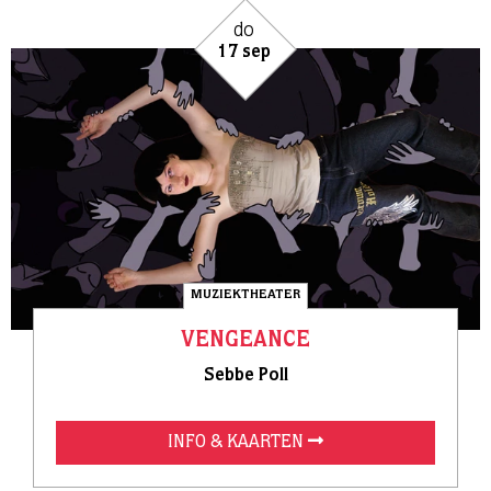
do
17 sep
MUZIEKTHEATER
VENGEANCE
Sebbe Poll
INFO & KAARTEN