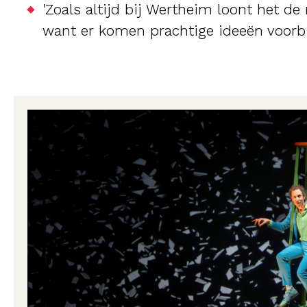
'Zoals altijd bij Wertheim loont het de 
want er komen prachtige ideeën voorbij