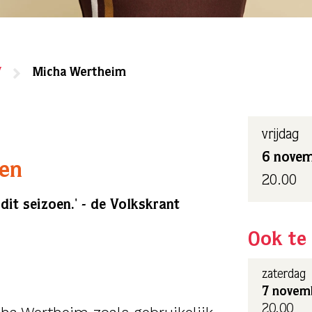
7
Micha Wertheim
vrijdag
6 nove
een
20.00
dit seizoen.' - de Volkskrant
Ook te 
zaterdag
7 novem
20.00