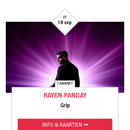
vr
18 sep
CABARET
RAYEN PANDAY
Grip
INFO & KAARTEN