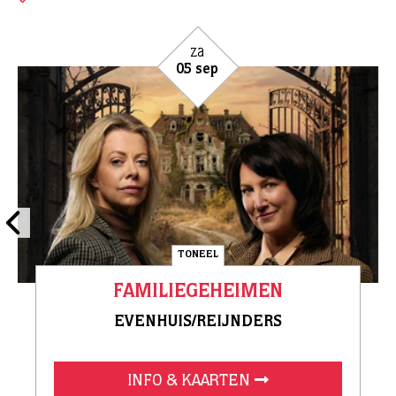
za
05 sep
TONEEL
FAMILIEGEHEIMEN
EVENHUIS/REIJNDERS
INFO & KAARTEN