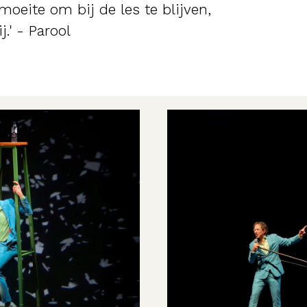
moeite om bij de les te blijven,
.' - Parool