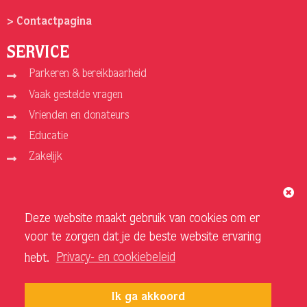
> Contactpagina
SERVICE
Parkeren & bereikbaarheid
Vaak gestelde vragen
Vrienden en donateurs
Educatie
Zakelijk
ORGANISATIE
Deze website maakt gebruik van cookies om er
Over ons
voor te zorgen dat je de beste website ervaring
Vacatures
hebt.
Privacy- en cookiebeleid
Privacy- en cookiebeleid
Sponsoren en adverteerders
Ik ga akkoord
Techniek Theater