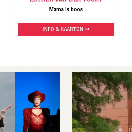
GREG SHAPIRO
King Me
INFO & KAARTEN