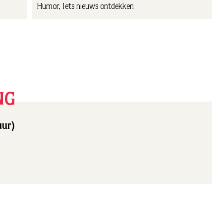
Humor, Iets nieuws ontdekken
NG
uur)