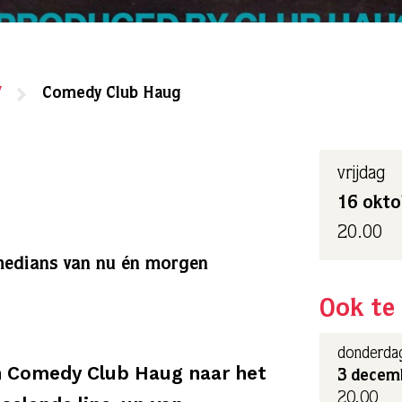
7
Comedy Club Haug
vrijdag
16 okto
20.00
omedians van nu én morgen
Ook te 
donderda
n Comedy Club Haug naar het
3 decem
20.00