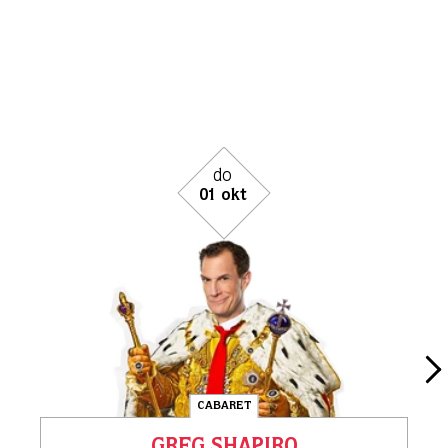
wo
07 okt
CABARET