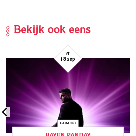
Bekijk ook eens
di
29 sep
CABARET