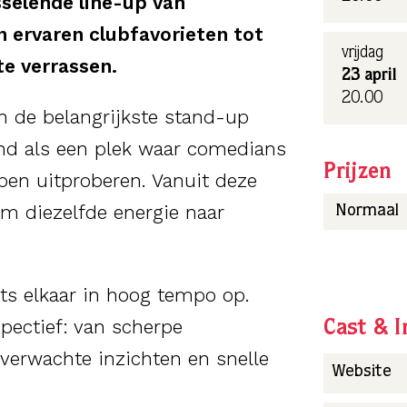
sselende line-up van
n ervaren clubfavorieten tot
vrijdag
te verrassen.
23 april
20.00
 de belangrijkste stand-up
nd als een plek waar comedians
Prijzen
pen uitproberen. Vanuit deze
m diezelfde energie naar
Normaal
ts elkaar in hoog tempo op.
spectief: van scherpe
Cast & I
nverwachte inzichten en snelle
Website