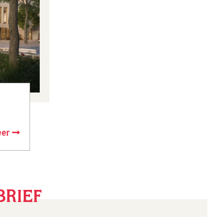
eer
BRIEF