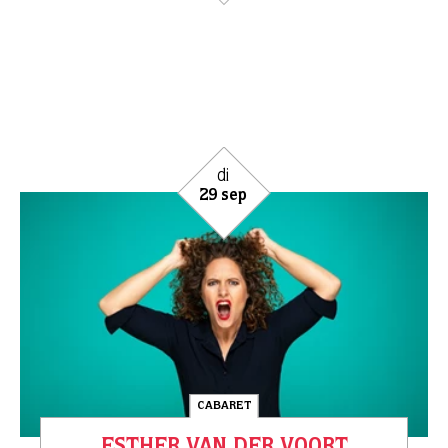
do
01 okt
CABARET