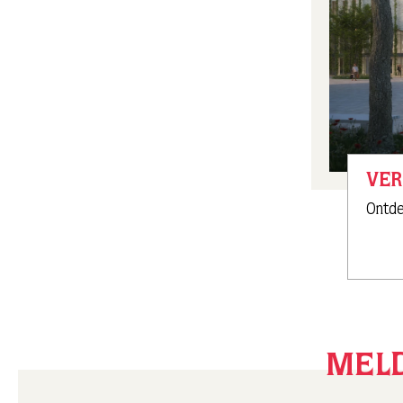
VE
Ontde
MELD