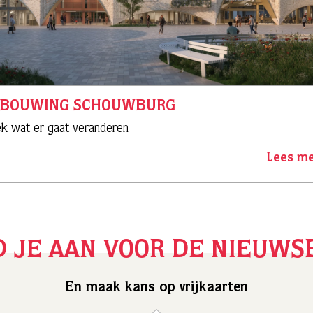
RBOUWING SCHOUWBURG
k wat er gaat veranderen
Lees m
 JE AAN VOOR DE NIEUWS
En maak kans op vrijkaarten