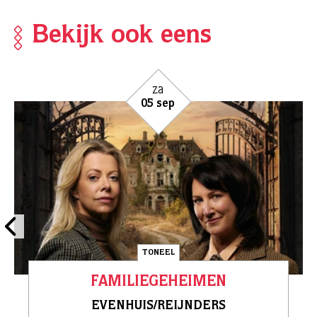
Bekijk ook eens
za
05 sep
TONEEL
FAMILIEGEHEIMEN
EVENHUIS/REIJNDERS