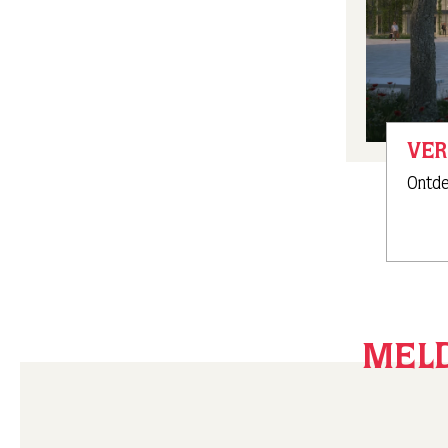
VE
Ontde
MELD