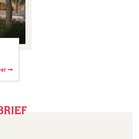
eer
BRIEF