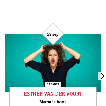
di
29 sep
CABARET
ESTHER VAN DER VOORT
Mama is boos