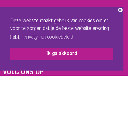
ORGANISATIE
Deze website maakt gebruik van cookies om er
Over ons
voor te zorgen dat je de beste website ervaring
Vacatures
hebt.
Privacy- en cookiebeleid
Privacy- en cookiebeleid
Sponsoren en adverteerders
Ik ga akkoord
Techniek Theater
VOLG ONS OP
INSTAGRAM SCHOUWBURG
FACEBOOK SCHOUWBURG
INSTAGRAM DE LANDING