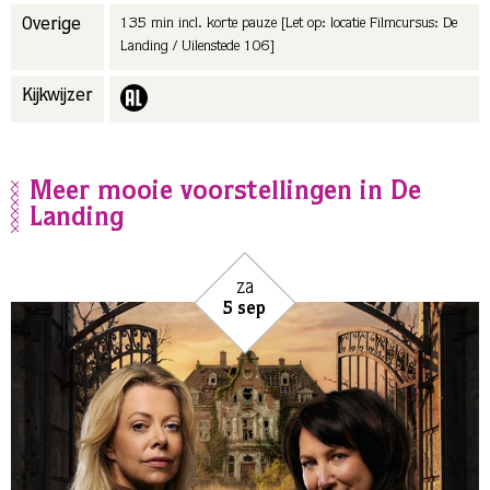
135 min incl. korte pauze [Let op: locatie Filmcursus: De
Overige
Landing / Uilenstede 106]
Kijkwijzer
Meer mooie voorstellingen in De
Landing
za
5 sep